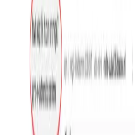
一套用 PostPlus 和 AI agent 从参考视频中学习脚本结构，再结
合产品信息生成短视频脚本和拍摄计划的流程。
目录
直接答案
脚本是 AI 视频的控制层
步骤一：先让 AI 理解产品
步骤二：先学习真实参考视频
步骤三：生成脚本和拍摄计划
步骤四：像制作人一样审核脚本
AI 视频脚本检查表
相关指南
FAQ
参考资料
用 AI 写出好的视频脚本，关键不是让 AI 从零编一条广告，
而是让它先理解产品、学习参考视频的结构，再把可复用的叙
事逻辑迁移到你的产品上。好的脚本不等于 1:1 复刻爆款，而
是复用它的观众、钩子、节奏、证明和 CTA 逻辑。
PostPlus 是面向本地 AI agent 的短视频营销工作流。它可以帮