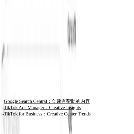
能不能直接复制参考视频脚本？
不应该。你应该学习它的结构、节奏和证明方式，而不是复制
文案、场景或角色执行。
一般需要修改几轮？
短视频脚本通常 1-4 轮就够。只要观众、承诺、段落、画面计
划和 CTA 都清楚，就可以进入素材阶段。
脚本确认后下一步做什么？
把脚本拆成素材清单：参考帧、生成图片、生成视频片段、配
音、字幕和剪辑说明。
参考资料
Google Search Central：创建有帮助的内容
TikTok Ads Manager：Creative Insights
TikTok for Business：Creative Center Trends